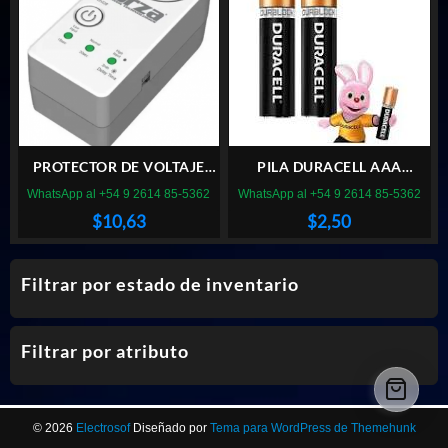
PROTECTOR DE VOLTAJE
PILA DURACELL AAA
FORZA FVP-1202B 220V 900
ALCALINA (X2)
WhatsApp al +54 9 2614 85-5362
WhatsApp al +54 9 2614 85-5362
JOULES
$
10,63
$
2,50
Filtrar por estado de inventario
Filtrar por atributo
© 2026
Electrosof
Diseñado por
Tema para WordPress de Themehunk