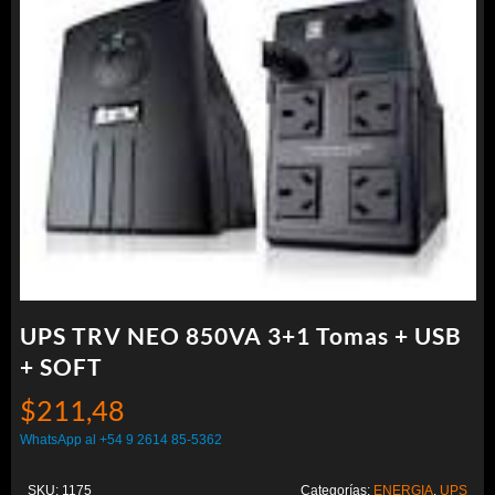
UPS TRV NEO 850VA 3+1 Tomas + USB
+ SOFT
$
211,48
WhatsApp al +54 9 2614 85-5362
SKU:
1175
Categorías:
ENERGIA
,
UPS