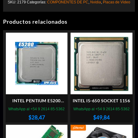
SKU:
2179
Categorías:
COMPONENTES DE PC
,
Nvidia
,
Placas de Video
Productos relacionados
INTEL PENTIUM E5200
INTEL I5-650 SOCKET 1156
SOCKET 775
WhatsApp al +54 9 2614 85-5362
WhatsApp al +54 9 2614 85-5362
$
28,47
$
49,84
¡Oferta!