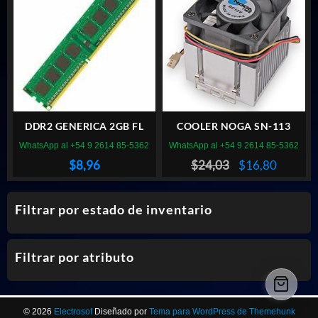
DDR2 GENERICA 2GB FL
COOLER NOGA SN-113
WhatsApp al +54 9 2614 85-5362
WhatsApp al +54 9 2614 85-5362
El
El
$
8,96
$
24,03
$
16,80
precio
precio
original
actual
Filtrar por estado de inventario
era:
es:
$24,03.
$16,80.
Filtrar por atributo
© 2026
Electrosof
Diseñado por
Tema para WordPress de Themehunk