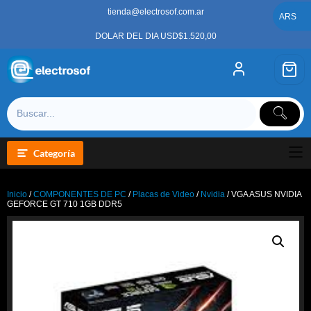
Saltar
tienda@electrosof.com.ar
al
ARS
contenido
DOLAR DEL DIA USD$1.520,00
Categoría
Inicio
/
COMPONENTES DE PC
/
Placas de Video
/
Nvidia
/ VGA ASUS NVIDIA
GEFORCE GT 710 1GB DDR5