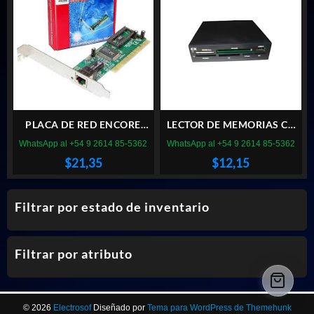
PLACA DE RED ENCORE
LECTOR DE MEMORIAS CX
ENL832 PCI
INTERNO
WhatsApp al +54 9 2614 85-5362
WhatsApp al +54 9 2614 85-5362
$
21,35
$
12,15
Filtrar por estado de inventario
Filtrar por atributo
© 2026
Electrosof
Diseñado por
Tema para WordPress de Themehunk