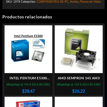
SKU:
1979
Categorías:
COMPONENTES DE PC
,
Nvidia
,
Placas de Video
Productos relacionados
INTEL PENTIUM E5300
AMD SEMPRON 145 AM3
SOCKET 775
WhatsApp al +54 9 2614 85-5362
WhatsApp al +54 9 2614 85-5362
$
28,47
$
26,22