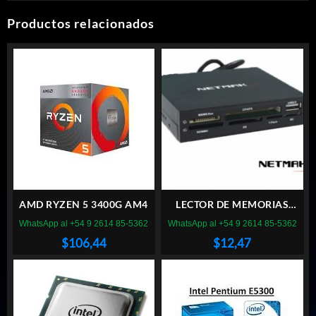
Productos relacionados
AMD RYZEN 5 3400G AM4
LECTOR DE MEMORIAS
NETMAK NM-520 INTERNO
WhatsApp al +54 9 2614 85-5362
WhatsApp al +54 9 2614 85-5362
$
106,44
$
12,47