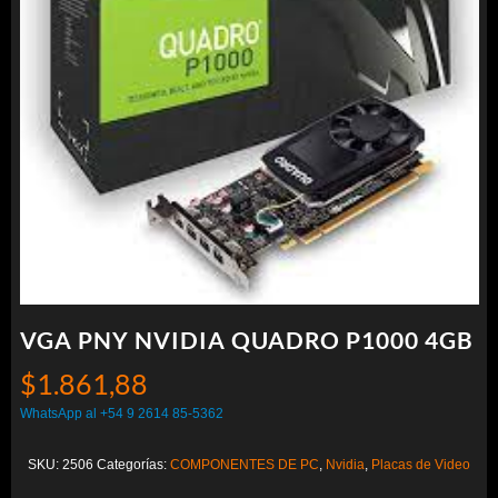
VGA PNY NVIDIA QUADRO P1000 4GB
$
1.861,88
WhatsApp al +54 9 2614 85-5362
SKU:
2506
Categorías:
COMPONENTES DE PC
,
Nvidia
,
Placas de Video