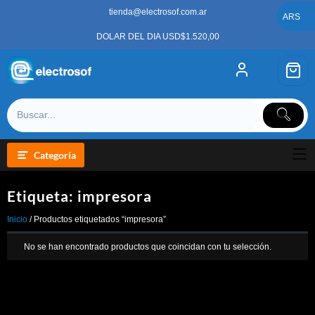
Saltar
tienda@electrosof.com.ar
al
ARS
contenido
DOLAR DEL DIA USD$1.520,00
Categoría
Etiqueta:
impresora
Inicio
/ Productos etiquetados “impresora”
No se han encontrado productos que coincidan con tu selección.