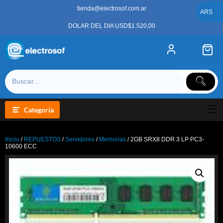
Saltar
tienda@electrosof.com.ar
al
ARS
contenido
DOLAR DEL DIA USD$1.520,00
Categoría
Inicio
/
REPUESTOS
/
Servidores
/
Memorias
/ 2GB SRX8 DDR 3 LP PC3-
10600 ECC