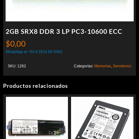
2GB SRX8 DDR 3 LP PC3-10600 ECC
$
0,00
WhatsApp al +54 9 2614 85-5362
SKU:
1262
Categorías:
Memorias
,
Servidores
Productos relacionados