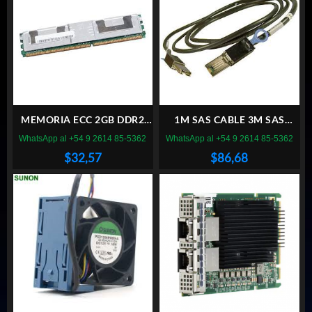
MEMORIA ECC 2GB DDR2
1M SAS CABLE 3M SAS
SERVIDOR
CABLE FOR MEGA RAID
WhatsApp al +54 9 2614 85-5362
WhatsApp al +54 9 2614 85-5362
8480 OPTIONS
$
32,57
$
86,68