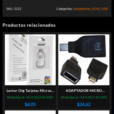
SKU:
2212
Categorías:
Adaptadores
,
RJ45
,
USB
Productos relacionados
Lector Otg Tarjetas Microsd
ADAPTADOR MICRO
Para Smartphones
DISPLAYPORT A
WhatsApp al +54 9 2614 85-5362
WhatsApp al +54 9 2614 85-5362
DISPLAYPORT
$
4,05
$
24,62