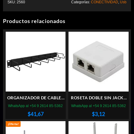
SKU:
2560
Categorías:
CONECTIVIDAD
,
Usb
Productos relacionados
ORGANIZADOR DE CABLES
ROSETA DOBLE SIN JACKS
FURUKAWA
GENERICA
WhatsApp al +54 9 2614 85-5362
WhatsApp al +54 9 2614 85-5362
$
41,67
$
3,12
¡Oferta!