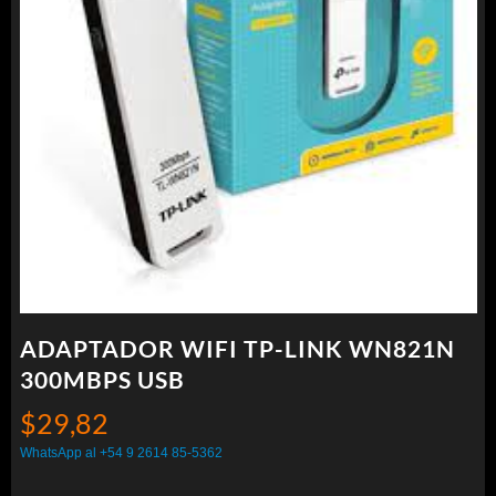
ADAPTADOR WIFI TP-LINK WN821N
300MBPS USB
$
29,82
WhatsApp al +54 9 2614 85-5362