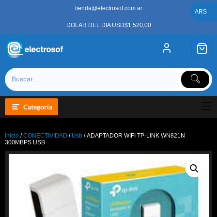
Saltar
tienda@electrosof.com.ar
al
ARS
contenido
DOLAR DEL DIA USD$1.520,00
Categoría
Inicio
/
CONECTIVIDAD
/
Usb
/ ADAPTADOR WIFI TP-LINK WN821N
300MBPS USB