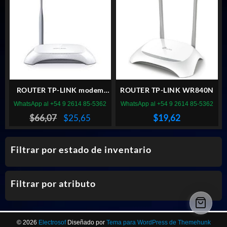
ROUTER TP-LINK modem
ROUTER TP-LINK WR840N
ADSL TD-W8901N 150 MBPS
WhatsApp al +54 9 2614 85-5362
WhatsApp al +54 9 2614 85-5362
El
El
$
66,07
$
25,65
$
19,62
precio
precio
original
actual
Filtrar por estado de inventario
era:
es:
$66,07.
$25,65.
Filtrar por atributo
© 2026
Electrosof
Diseñado por
Tema para WordPress de Themehunk