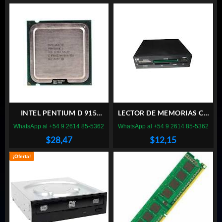
INTEL PENTIUM D 915
LECTOR DE MEMORIAS CX
SOCKET 775
INTERNO
WhatsApp al +54 9 2614 85-5362
WhatsApp al +54 9 2614 85-5362
$
28,47
$
12,15
¡Oferta!