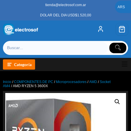
Saltar
tienda@electrosof.com.ar
al
ARS
contenido
DOLAR DEL DIA USD$1.520,00
Categoría
Inicio
/
COMPONENTES DE PC
/
Microprocesadores
/
AMD
/
Socket
AM4
/ AMD RYZEN 5 3600X