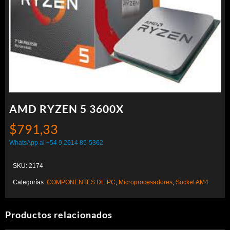
AMD RYZEN 5 3600X
$
791,33
WhatsApp al +54 9 2614 85-5362
SKU:
2174
Categorías:
COMPONENTES DE PC
,
Microprocesadores
,
Socket AM4
Productos relacionados