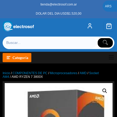
Saltar
tienda@electrosof.com.ar
al
ARS
contenido
DOLAR DEL DIA USD$1.520,00
Categoría
Inicio
/
COMPONENTES DE PC
/
Microprocesadores
/
AMD
/
Socket
AM4
/ AMD RYZEN 7 3800X