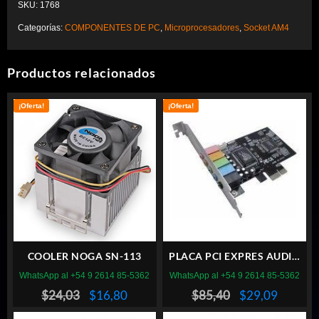
SKU:
1768
Categorías:
COMPONENTES DE PC
,
Microprocesadores
,
Socket AM4
Productos relacionados
¡Oferta!
¡Oferta!
COOLER NOGA SN-113
PLACA PCI EXPRES AUDIO
NS-PCIE A U6
WhatsApp al +54 9 2614 85-5362
WhatsApp al +54 9 2614 85-5362
El
El
El
El
$
24,03
$
16,80
$
85,40
$
29,09
precio
precio
precio
precio