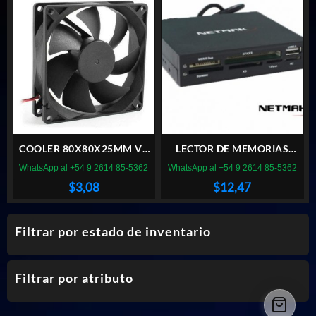
original
actual
original
actual
era:
es:
era:
es:
$24,03.
$16,80.
$85,40.
$29,09.
COOLER 80X80X25MM VT
LECTOR DE MEMORIAS
BUJE 8CM 12V FICHA
NETMAK NM-520 INTERNO
WhatsApp al +54 9 2614 85-5362
WhatsApp al +54 9 2614 85-5362
MOLEX
$
3,08
$
12,47
Filtrar por estado de inventario
Filtrar por atributo