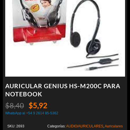
AURICULAR GENIUS HS-M200C PARA
NOTEBOOK
El
El
$
8,40
$
5,92
precio
precio
WhatsApp al +54 9 2614 85-5362
original
actual
SKU:
2693
Categorías:
AUDIO/AURICULARES
,
Auriculares