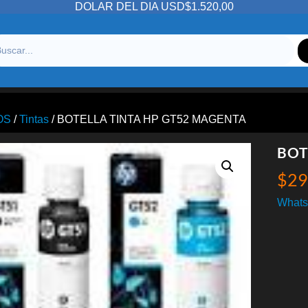
DOLAR DEL DIA USD$1.520,00
OS
/
Tintas
/ BOTELLA TINTA HP GT52 MAGENTA
BOT
$
29
Whats