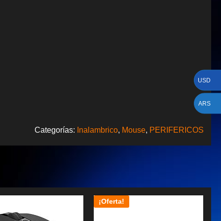
USD
ARS
Categorías:
Inalambrico
,
Mouse
,
PERIFERICOS
¡Oferta!