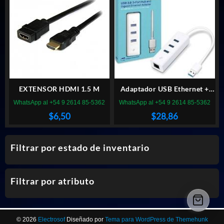
$28,05.
$17,91.
EXTENSOR HDMI 1.5 M
Adaptador USB Ethernet +
HUB TP-LINK TL-UE330
WhatsApp al +54 9 2614 85-5362
WhatsApp al +54 9 2614 85-5362
$
6,50
$
28,86
Filtrar por estado de inventario
Filtrar por atributo
© 2026
Electrosof
Diseñado por
Tema para WordPress de Themehunk