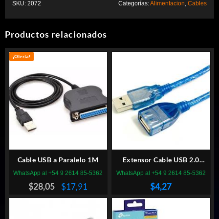
SKU:
2072
Categorías:
Alimentacion
,
Cables
Productos relacionados
¡Oferta!
Cable USB a Paralelo 1M
Extensor Cable USB 2.0
SEISA Azul Mallado 1.5M
WhatsApp al +54 9 2614 85-5362
WhatsApp al +54 9 2614 85-5362
El
El
$
28,05
$
17,91
$
4,27
precio
precio
original
actual
era:
es: