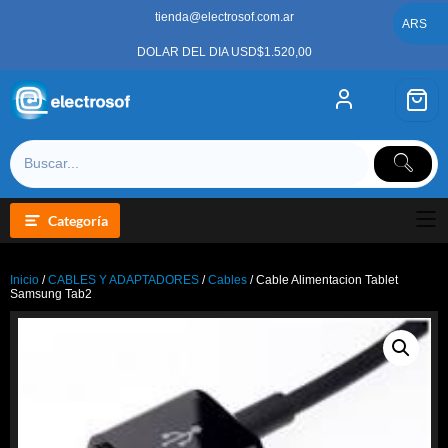
Saltar
tienda@electrosof.com.ar
al
ARS
contenido
DOLAR DEL DIA USD$1.520,00
Categoría
Inicio
/
CABLES Y ADAPTADORES
/
Cables
/ Cable Alimentacion Tablet
Samsung Tab2