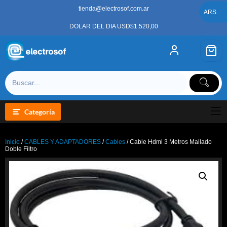
Saltar
tienda@electrosof.com.ar
al
ARS
contenido
DOLAR DEL DIA USD$1.520,00
Categoría
Inicio
/
CABLES Y ADAPTADORES
/
Cables
/ Cable Hdmi 3 Metros Mallado
Doble Filtro