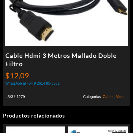
Cable Hdmi 3 Metros Mallado Doble
Filtro
$
12,09
WhatsApp al +54 9 2614 85-5362
SKU:
1279
Categorías:
Cables
,
Video
Productos relacionados