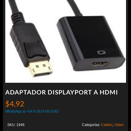
ADAPTADOR DISPLAYPORT A HDMI
$
4,92
WhatsApp al +54 9 2614 85-5362
SKU:
1946
Categorías:
Cables
,
Video