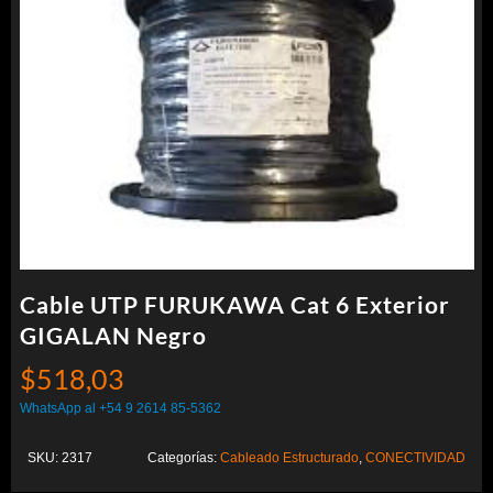
Cable UTP FURUKAWA Cat 6 Exterior
GIGALAN Negro
$
518,03
WhatsApp al +54 9 2614 85-5362
SKU:
2317
Categorías:
Cableado Estructurado
,
CONECTIVIDAD