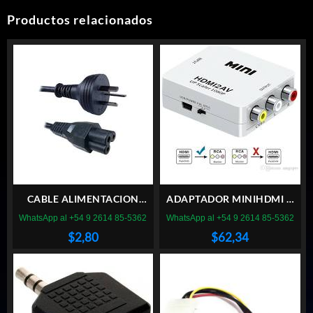
Productos relacionados
CABLE ALIMENTACION
ADAPTADOR MINIHDMI A
PARA CARGADOR
3RCA
WhatsApp al +54 9 2614 85-5362
WhatsApp al +54 9 2614 85-5362
NOTEBOOK TIPO
$
2,80
$
62,34
TREBOL/MICKEY