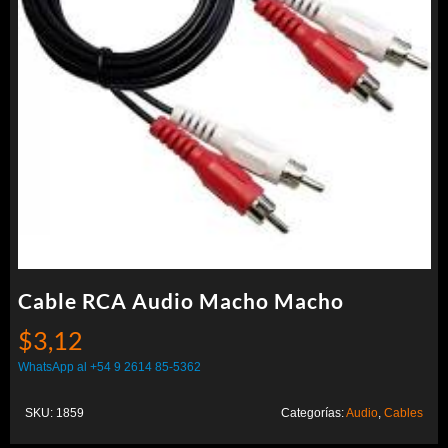
Cable RCA Audio Macho Macho
$
3,12
WhatsApp al +54 9 2614 85-5362
SKU:
1859
Categorías:
Audio
,
Cables