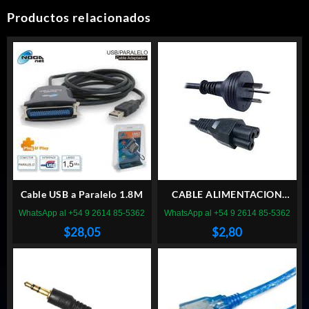
Productos relacionados
Cable USB a Paralelo 1.8M
CABLE ALIMENTACION
PARA CARGADOR
WhatsApp al +54 9 2614 85-5362
WhatsApp al +54 9 2614 85-5362
NOTEBOOK TIPO
$
28,05
$
2,80
TREBOL/MICKEY