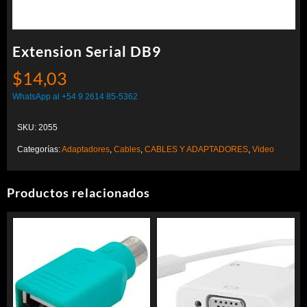
Extension Serial DB9
$
14,03
WhatsApp al +54 9 2614 85-5362
SKU:
2055
Categorías:
Adaptadores
,
Cables
,
CABLES Y ADAPTADORES
,
Video
Productos relacionados