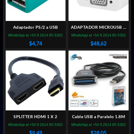
Adaptador PS/2 a USB
ADAPTADOR MICROUSB A
VGA CON AUDIO
WhatsApp al +54 9 2614 85-5362
WhatsApp al +54 9 2614 85-5362
$
4,74
$
48,62
SPLITTER HDMI 1 X 2
Cable USB a Paralelo 1.8M
WhatsApp al +54 9 2614 85-5362
WhatsApp al +54 9 2614 85-5362
$
9,49
$
28,05