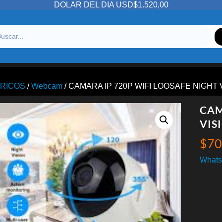
DOLAR DEL DIA USD$1.520,00
ERICOS
/
Webcam
/ CAMARA IP 720P WIFI LOOSAFE NIGHT
CAM
VIS
$
70
Whats