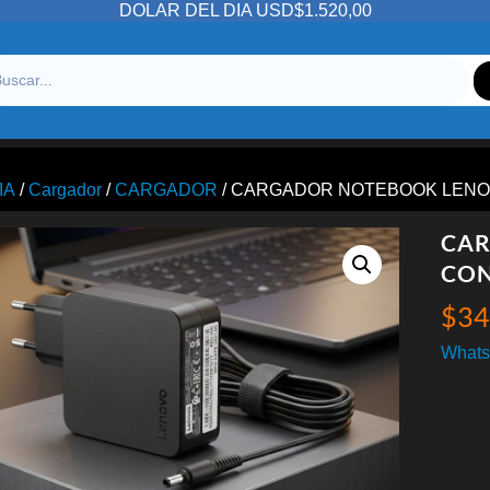
DOLAR DEL DIA USD$1.520,00
IA
/
Cargador
/
CARGADOR
/ CARGADOR NOTEBOOK LENO
CAR
CON
$
34
Whats