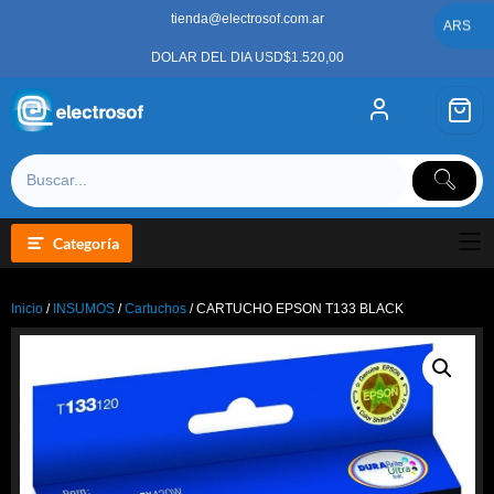
Saltar
tienda@electrosof.com.ar
al
ARS
contenido
DOLAR DEL DIA USD$1.520,00
Categoría
Inicio
/
INSUMOS
/
Cartuchos
/ CARTUCHO EPSON T133 BLACK