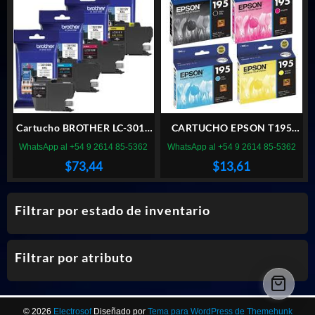
Cartucho BROTHER LC-3019
CARTUCHO EPSON T195
AMARILLO 1500pag
AMARILLO (*)
WhatsApp al +54 9 2614 85-5362
WhatsApp al +54 9 2614 85-5362
$
73,44
$
13,61
Filtrar por estado de inventario
Filtrar por atributo
© 2026
Electrosof
Diseñado por
Tema para WordPress de Themehunk