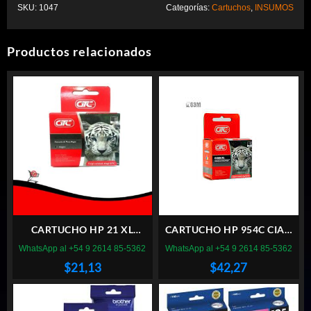
SKU:
1047
Categorías:
Cartuchos
,
INSUMOS
Productos relacionados
CARTUCHO HP 21 XL
CARTUCHO HP 954C CIAN
NEGRO GTC
GLC
WhatsApp al +54 9 2614 85-5362
WhatsApp al +54 9 2614 85-5362
$
21,13
$
42,27