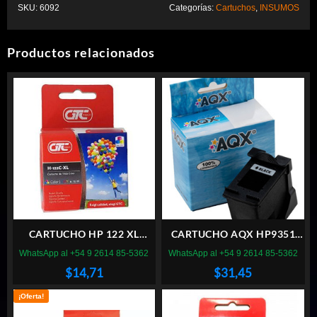
SKU:
6092
Categorías:
Cartuchos
,
INSUMOS
Productos relacionados
CARTUCHO HP 122 XL
CARTUCHO AQX HP9351
COLOR GTC
NEGRO
WhatsApp al +54 9 2614 85-5362
WhatsApp al +54 9 2614 85-5362
$
14,71
$
31,45
¡Oferta!