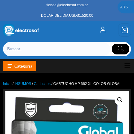
Saltar
tienda@electrosof.com.ar
al
ARS
contenido
DOLAR DEL DIA USD$1.520,00
Categoría
Inicio
/
INSUMOS
/
Cartuchos
/ CARTUCHO HP 662 XL COLOR GLOBAL