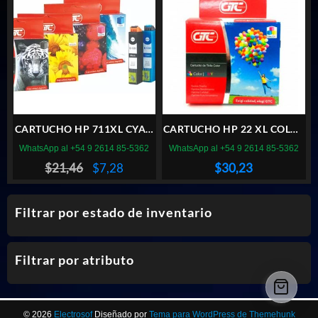
CARTUCHO HP 711XL CYAN
CARTUCHO HP 22 XL COLOR
GTC
GTC
WhatsApp al +54 9 2614 85-5362
WhatsApp al +54 9 2614 85-5362
El
El
$
21,46
$
7,28
$
30,23
precio
precio
original
actual
Filtrar por estado de inventario
era:
es:
$21,46.
$7,28.
Filtrar por atributo
© 2026
Electrosof
Diseñado por
Tema para WordPress de Themehunk