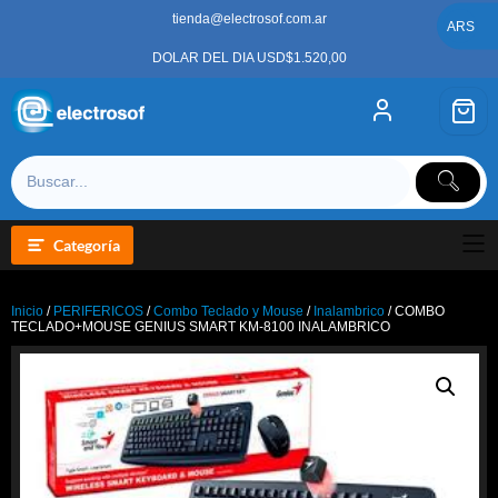
Saltar
tienda@electrosof.com.ar
al
ARS
contenido
DOLAR DEL DIA USD$1.520,00
Categoría
Inicio
/
PERIFERICOS
/
Combo Teclado y Mouse
/
Inalambrico
/ COMBO
TECLADO+MOUSE GENIUS SMART KM-8100 INALAMBRICO