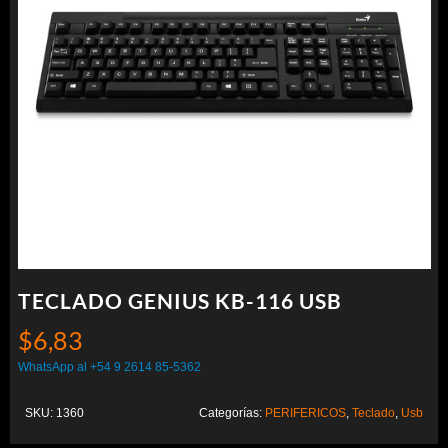
TECLADO GENIUS KB-116 USB
$
6,83
WhatsApp al +54 9 2614 85-5362
SKU:
1360
Categorías:
PERIFERICOS
,
Teclado
,
Usb