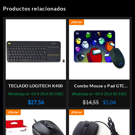
Productos relacionados
¡Oferta!
TECLADO LOGITECH K400
Combo Mouse y Pad GTC
CBG-019B «AMONG US»
WhatsApp al +54 9 2614 85-5362
WhatsApp al +54 9 2614 85-5362
PLAY TO WIN
El
El
$
27,56
$
14,55
$
5,04
precio
precio
¡Oferta!
¡Oferta!
original
actual
era:
es:
$14,55.
$5,04.