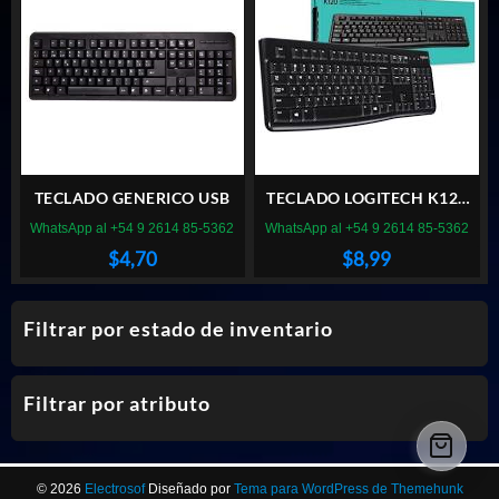
TECLADO GENERICO USB
TECLADO LOGITECH K120
USB BLACK LATINO
WhatsApp al +54 9 2614 85-5362
WhatsApp al +54 9 2614 85-5362
$
4,70
$
8,99
Filtrar por estado de inventario
Filtrar por atributo
© 2026
Electrosof
Diseñado por
Tema para WordPress de Themehunk