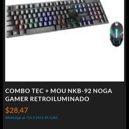
COMBO TEC + MOU NKB-92 NOGA
GAMER RETROILUMINADO
$
28,47
WhatsApp al +54 9 2614 85-5362