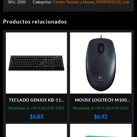
SKU:
2500
Categorías:
Combo Teclado y Mouse
,
PERIFERICOS
,
Usb
Productos relacionados
TECLADO GENIUS KB-116
MOUSE LOGITECH M100
USB
USB
WhatsApp al +54 9 2614 85-5362
WhatsApp al +54 9 2614 85-5362
$
6,83
$
6,92