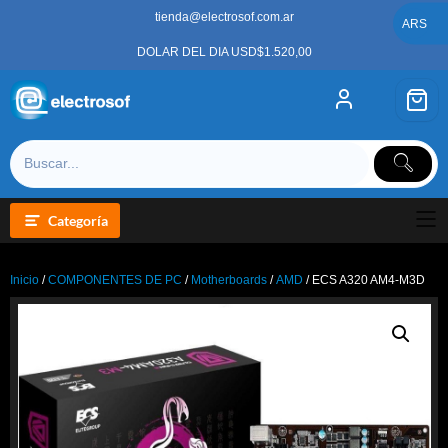
Saltar
tienda@electrosof.com.ar
al
ARS
contenido
DOLAR DEL DIA USD$1.520,00
Categoría
Inicio
/
COMPONENTES DE PC
/
Motherboards
/
AMD
/ ECS A320 AM4-M3D