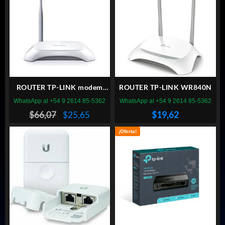
ROUTER TP-LINK modem
ROUTER TP-LINK WR840N
ADSL TD-W8901N 150 MBPS
WhatsApp al +54 9 2614 85-5362
WhatsApp al +54 9 2614 85-5362
El
El
$
66,07
$
25,65
$
19,62
precio
precio
¡Oferta!
original
actual
era:
es:
$66,07.
$25,65.