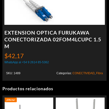
EXTENSION OPTICA FURUKAWA
CONECTORIZADA 02FOM4LCUPC 1.5
M
$
42,17
WhatsApp al +54 9 2614 85-5362
SKU:
1489
Categorías:
CONECTIVIDAD
,
Fibra
Productos relacionados
¡Oferta!