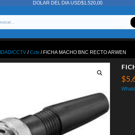
DOLAR DEL DIA USD$1.520,00
IDAD/CCTV
/
Cctv
/ FICHA MACHO BNC RECTO ARWEN
FIC
$
5,
Whats