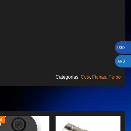
USD
ARS
Categorías:
Cctv
,
Fichas
,
Pulpo
a!