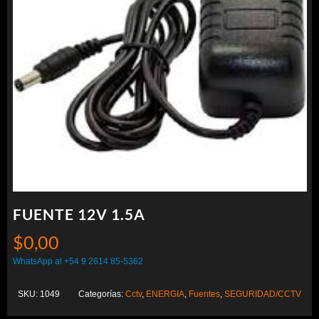
FUENTE 12V 1.5A
$
0,00
WhatsApp al +54 9 2614 85-5362
SKU:
1049
Categorías:
Cctv
,
ENERGIA
,
Fuentes
,
SEGURIDAD/CCTV