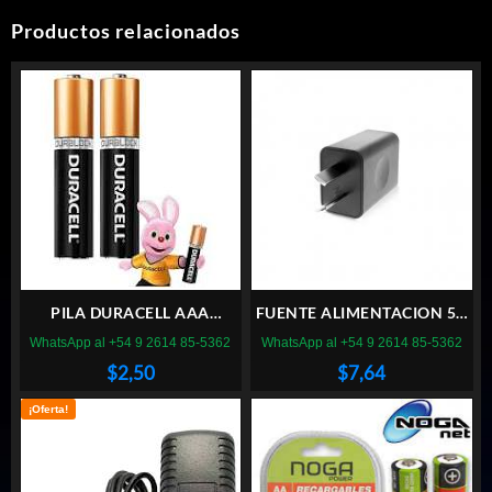
Productos relacionados
PILA DURACELL AAA
FUENTE ALIMENTACION 5V
ALCALINA (X2)
1000MA
WhatsApp al +54 9 2614 85-5362
WhatsApp al +54 9 2614 85-5362
$
2,50
$
7,64
¡Oferta!