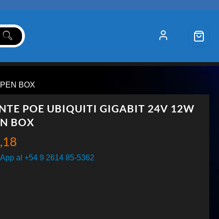
 OPEN BOX
NTE POE UBIQUITI GIGABIT 24V 12W
N BOX
,18
App al +54 9 2614 85-5362