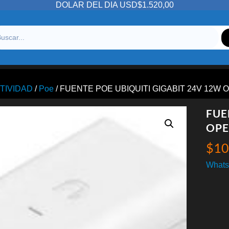
DOLAR DEL DIA USD$1.520,00
TIVIDAD
/
Poe
/ FUENTE POE UBIQUITI GIGABIT 24V 12W
FUE
OPE
$
10
Whats