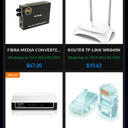
FIBRA MEDIA CONVERTER
ROUTER TP-LINK WR840N
GLC-MC-003
WhatsApp al +54 9 2614 85-5362
WhatsApp al +54 9 2614 85-5362
$
67,20
$
19,62
¡Oferta!