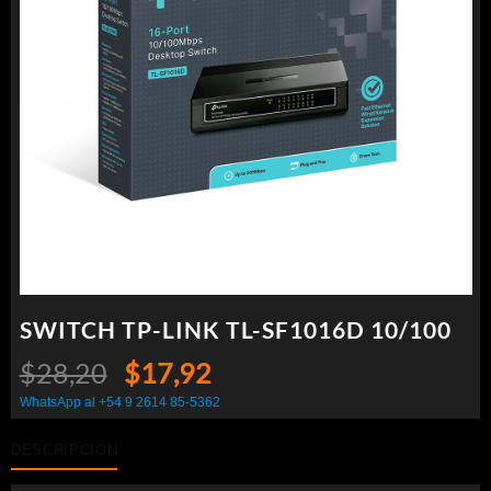
SWITCH TP-LINK TL-SF1016D 10/100
El
El
$
28,20
$
17,92
precio
precio
WhatsApp al +54 9 2614 85-5362
original
actual
DESCRIPCIÓN
era:
es: