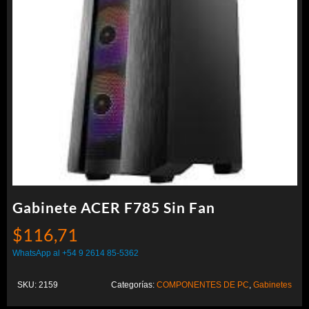
Gabinete ACER F785 Sin Fan
$
116,71
WhatsApp al +54 9 2614 85-5362
SKU:
2159
Categorías:
COMPONENTES DE PC
,
Gabinetes