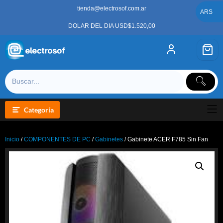
Saltar
tienda@electrosof.com.ar
al
ARS
contenido
DOLAR DEL DIA USD$1.520,00
Categoría
Inicio
/
COMPONENTES DE PC
/
Gabinetes
/ Gabinete ACER F785 Sin Fan