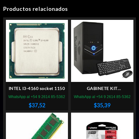
Productos relacionados
INTEL I3-4160 socket 1150
GABINETE KIT
PERFORMANCE 6810 600W
WhatsApp al +54 9 2614 85-5362
WhatsApp al +54 9 2614 85-5362
TEC MOU PAR
$
37,52
$
35,39