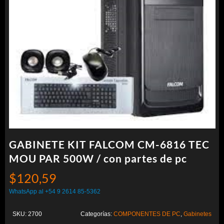
GABINETE KIT FALCOM CM-6816 TEC
MOU PAR 500W / con partes de pc
$
120,59
WhatsApp al +54 9 2614 85-5362
SKU:
2700
Categorías:
COMPONENTES DE PC
,
Gabinetes