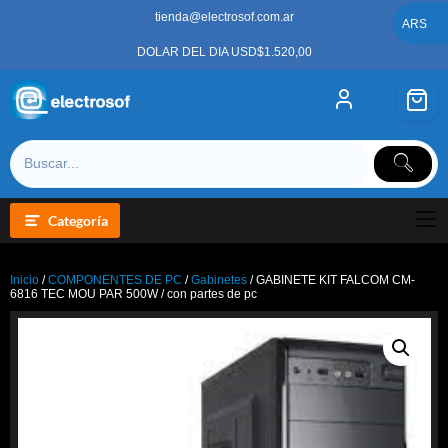
Saltar
tienda@electrosof.com.ar
al
ARS
contenido
DOLAR DEL DIA USD$1.520,00
Categoría
Inicio
/
COMPONENTES DE PC
/
Gabinetes
/ GABINETE KIT FALCOM CM-
6816 TEC MOU PAR 500W / con partes de pc