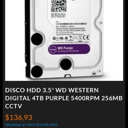
DISCO HDD 3.5″ WD WESTERN
DIGITAL 4TB PURPLE 5400RPM 256MB
CCTV
$
136,93
WhatsApp al +54 9 2614 85-5362