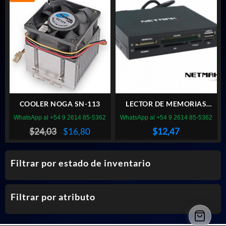
COOLER NOGA SN-113
LECTOR DE MEMORIAS
NETMAK NM-520 INTERNO
WhatsApp al +54 9 2614 85-5362
WhatsApp al +54 9 2614 85-5362
El
El
$
24,03
$
16,80
$
12,47
precio
precio
original
actual
Filtrar por estado de inventario
era:
es:
$24,03.
$16,80.
Filtrar por atributo