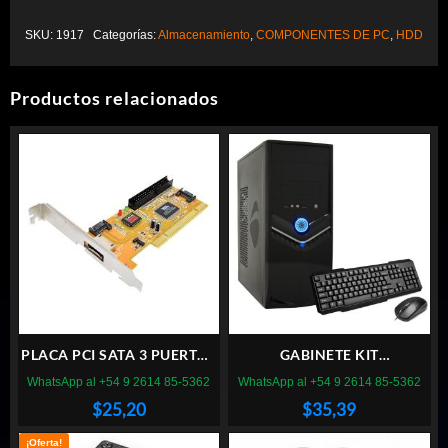
SKU:
1917
Categorías:
Almacenamiento
,
COMPONENTES DE PC
,
HDD
Productos relacionados
PLACA PCI SATA 3 PUERTOS
GABINETE KIT
+ 1 IDE
PERFORMANCE 6810 600W
WhatsApp al +54 9 2614 85-5362
WhatsApp al +54 9 2614 85-5362
TEC MOU PAR
$
25,20
$
35,39
¡Oferta!