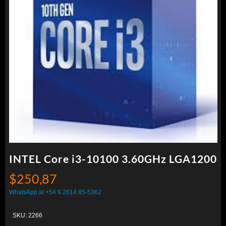
INTEL Core i3-10100 3.60GHz LGA1200
$
250,87
WhatsApp al +54 9 2614 85-5362
SKU:
2266