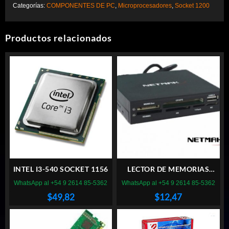
Categorías:
COMPONENTES DE PC
,
Microprocesadores
,
Socket 1200
Productos relacionados
INTEL I3-540 SOCKET 1156
LECTOR DE MEMORIAS
NETMAK NM-520 INTERNO
WhatsApp al +54 9 2614 85-5362
WhatsApp al +54 9 2614 85-5362
$
49,82
$
12,47