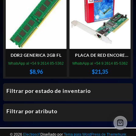
DDR2 GENERICA 2GB FL
PLACA DE RED ENCORE
ENL832 PCI
WhatsApp al +54 9 2614 85-5362
WhatsApp al +54 9 2614 85-5362
$
8,96
$
21,35
Filtrar por estado de inventario
Filtrar por atributo
© 2026
Electrosof
Diseñado por
Tema para WordPress de Themehunk