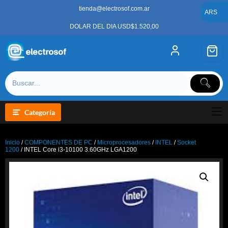
Saltar
tienda@electrosof.com.ar
al
ARS
contenido
DOLAR DEL DIA USD$1.520,00
Categoría
Inicio
/
COMPONENTES DE PC
/
Microprocesadores
/
INTEL
/
Socket
1200
/ INTEL Core i3-10100 3.60GHz LGA1200