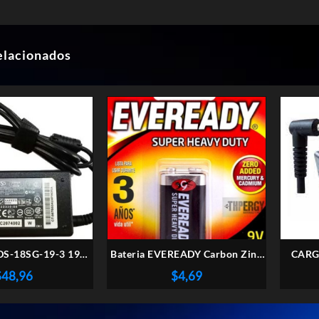
elacionados
DS-18SG-19-3 19V
Bateria EVEREADY Carbon Zinc
CARG
Monitor – Usada
9V
$
48,96
$
4,69