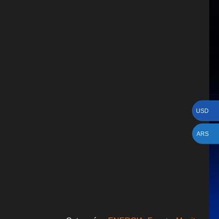
USD
ARS