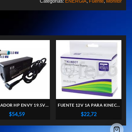
Categorías:
ENERGIA
,
Fuente
,
Monitor
ADOR HP ENVY 19.5V
FUENTE 12V 1A PARA KINECT
3.33A 4.5MM 3MM
XBOX
$
54,59
$
22,72