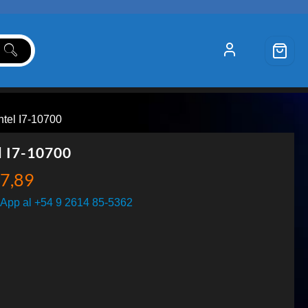
Intel I7-10700
l I7-10700
7,89
App al +54 9 2614 85-5362