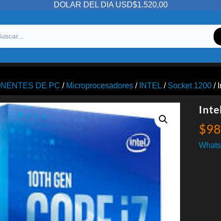
DOLAR DEL DIA USD$1.520,00
NENTES DE PC
/
Microprocesadores
/
INTEL
/
Socket 1200
/ 
Inte
$
98
Whats