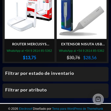
ROUTER MERCUSYS
EXTENSOR NISUTA USB
MW305R WIFI 300 MBPS
WIRELESS NS-WIREU3F
WhatsApp al +54 9 2614 85-5362
WhatsApp al +54 9 2614 85-5362
El
El
$
13,75
$
30,76
$
28,56
precio
precio
original
actual
Filtrar por estado de inventario
era:
es:
$30,76.
$28,56.
Filtrar por atributo
© 2026
Electrosof
Diseñado por
Tema para WordPress de Themehunk