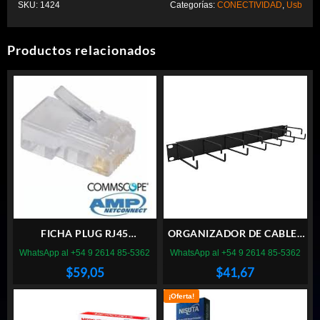
SKU:
1424
Categorías:
CONECTIVIDAD
,
Usb
Productos relacionados
FICHA PLUG RJ45
ORGANIZADOR DE CABLES
COMMSCOPE PACK 100
FURUKAWA
WhatsApp al +54 9 2614 85-5362
WhatsApp al +54 9 2614 85-5362
$
59,05
$
41,67
¡Oferta!