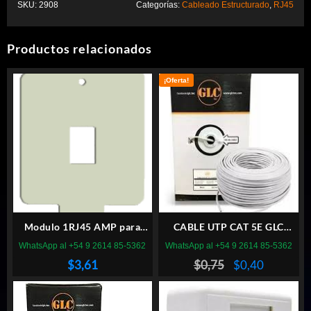
SKU:
2908
Categorías:
Cableado Estructurado
,
RJ45
Productos relacionados
¡Oferta!
Modulo 1RJ45 AMP para
CABLE UTP CAT 5E GLC
Periscopio
INTERIOR GRIS X METRO
WhatsApp al +54 9 2614 85-5362
WhatsApp al +54 9 2614 85-5362
El
El
$
3,61
$
0,75
$
0,40
precio
precio
original
actual
era:
es: