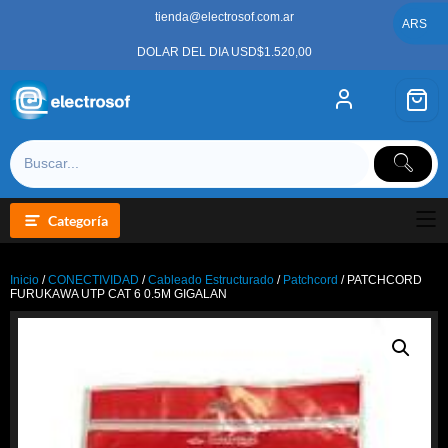
Saltar
tienda@electrosof.com.ar
al
ARS
contenido
DOLAR DEL DIA USD$1.520,00
Categoría
Inicio
/
CONECTIVIDAD
/
Cableado Estructurado
/
Patchcord
/ PATCHCORD
FURUKAWA UTP CAT 6 0.5M GIGALAN