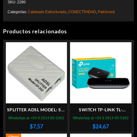
SKU:
2280
Categorías:
Cableado Estructurado
,
CONECTIVIDAD
,
Patchcord
Productos relacionados
SPLITTER ADSL MODEL: SP-
SWITCH TP-LINK TL-
202A
SG1008D 8 PUERTOS
WhatsApp al +54 9 2614 85-5362
WhatsApp al +54 9 2614 85-5362
GIGABIT
$
7,57
$
24,67
¡Oferta!