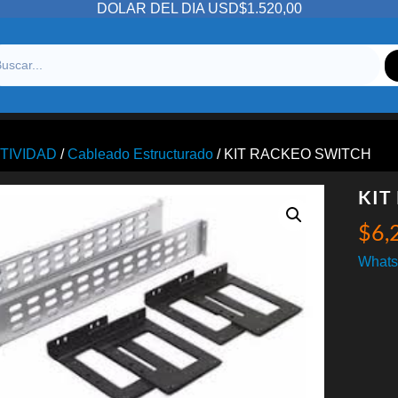
DOLAR DEL DIA USD$1.520,00
TIVIDAD
/
Cableado Estructurado
/ KIT RACKEO SWITCH
KIT
$
6,
Whats