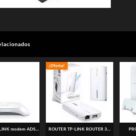
elacionados
¡Oferta!
LINK modem ADSL
ROUTER TP-LINK ROUTER 3G
PR
01N 150 MBPS
TL-MR3020
UBI