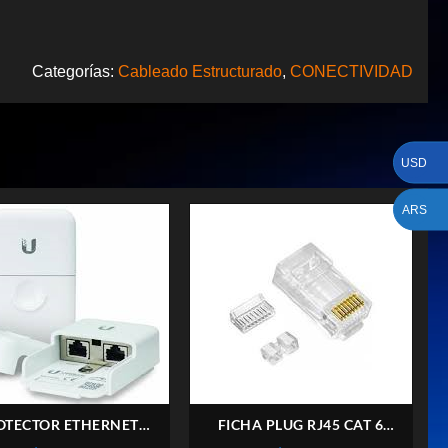
Categorías:
Cableado Estructurado
,
CONECTIVIDAD
USD
ARS
OTECTOR ETHERNET
FICHA PLUG RJ45 CAT 6
QUITI ETH-SP-GEN2
FURUKAWA X50