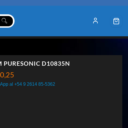
 PURESONIC D10835N
0,25
App al +54 9 2614 85-5362