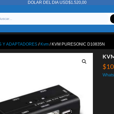
DOLAR DEL DIA USD$1.520,00
S Y ADAPTADORES
/
Kvm
/ KVM PURESONIC D10835N
KVM
$
10
Whats