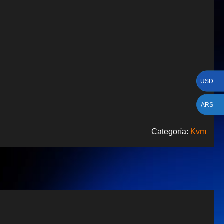
USD
ARS
Categoría:
Kvm