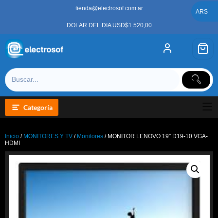
Saltar
tienda@electrosof.com.ar
al
ARS
contenido
DOLAR DEL DIA USD$1.520,00
Categoría
Inicio
/
MONITORES Y TV
/
Monitores
/ MONITOR LENOVO 19″ D19-10 VGA-
HDMI