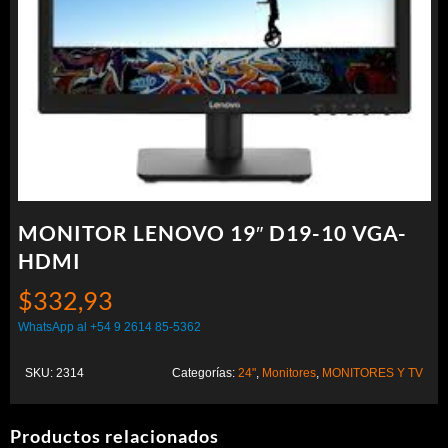
MONITOR LENOVO 19″ D19-10 VGA-
HDMI
$
332,93
WhatsApp al +54 9 2614 85-5362
SKU:
2314
Categorías:
24"
,
Monitores
,
MONITORES Y TV
Productos relacionados