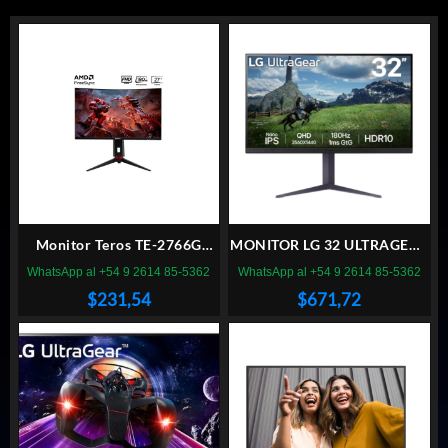
Monitor Teros TE-2766G
MONITOR LG 32 ULTRAGEAR
Gaming 27″ Curvo VA FHD
32GS85Q-B NANO IPS QHD
WhatsApp al +54 9 2614 85-5362
WhatsApp al +54 9 2614 85-5362
(1920X1080) 180Hz 1ms
180 Hz (II) (1779)
$
231,54
$
671,72