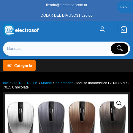
Saltar
tienda@electrosof.com.ar
al
ARS
contenido
DOLAR DEL DIA USD$1.520,00
Categoría
Inicio
/
PERIFERICOS
/
Mouse
/
Inalambrico
/ Mouse Inalambrico GENIUS NX-
7015 Chocolate