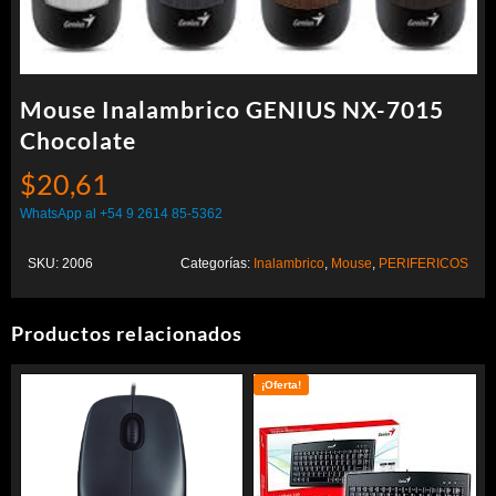
Mouse Inalambrico GENIUS NX-7015
Chocolate
$
20,61
WhatsApp al +54 9 2614 85-5362
SKU:
2006
Categorías:
Inalambrico
,
Mouse
,
PERIFERICOS
Productos relacionados
¡Oferta!