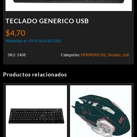
TECLADO GENERICO USB
$
4,70
WhatsApp al +54 9 2614 85-5362
SKU:
2408
Categorías:
PERIFERICOS
,
Teclado
,
Usb
Productos relacionados