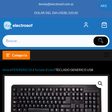
Saltar
tienda@electrosof.com.ar
al
ARS
contenido
DOLAR DEL DIA USD$1.520,00
Categoría
Inicio
/
PERIFERICOS
/
Teclado
/
Usb
/ TECLADO GENERICO USB