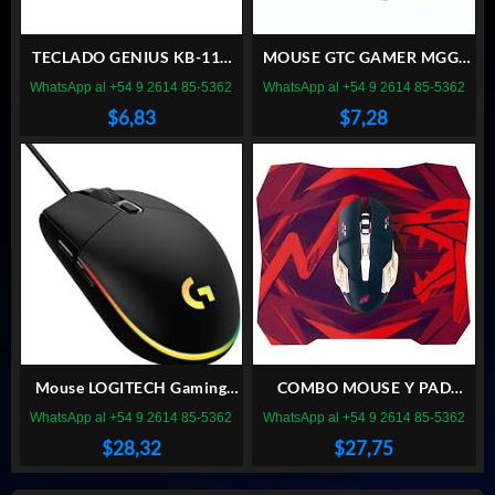
TECLADO GENIUS KB-116
MOUSE GTC GAMER MGG-
USB
015 PLAY TO WIN
WhatsApp al +54 9 2614 85-5362
WhatsApp al +54 9 2614 85-5362
$
6,83
$
7,28
Mouse LOGITECH Gaming
COMBO MOUSE Y PAD
G203 Lightsync Negro
NOGA GAMER
WhatsApp al +54 9 2614 85-5362
WhatsApp al +54 9 2614 85-5362
$
28,32
$
27,75