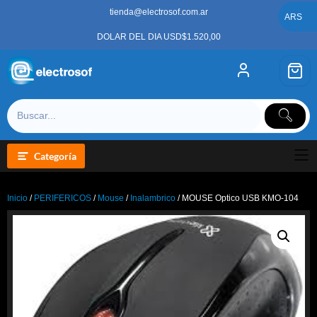
Saltar
tienda@electrosof.com.ar
al
ARS
contenido
DOLAR DEL DIA USD$1.520,00
Categoría
Inicio
/
PERIFERICOS
/
Mouse
/
Inalambrico
/ MOUSE Optico USB KMO-104