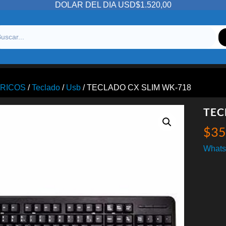
DOLAR DEL DIA USD$1.520,00
ERICOS
/
Teclado
/
Usb
/ TECLADO CX SLIM WK-718
TEC
$
35
Whats