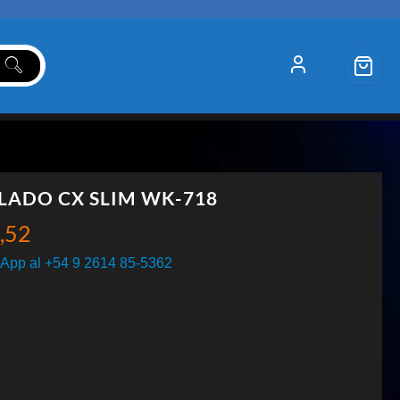
LADO CX SLIM WK-718
,52
App al +54 9 2614 85-5362