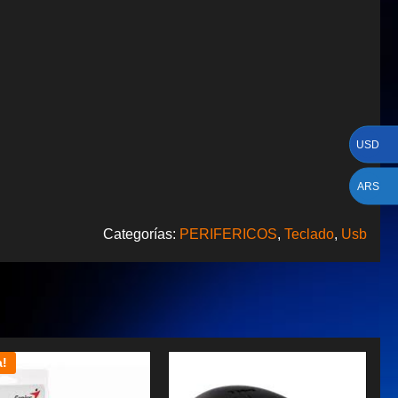
USD
ARS
Categorías:
PERIFERICOS
,
Teclado
,
Usb
a!